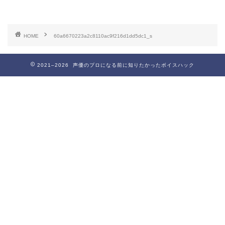
HOME
60a6670223a2c8110ac9f216d1dd5dc1_s
2021–2026 声優のプロになる前に知りたかったボイスハック